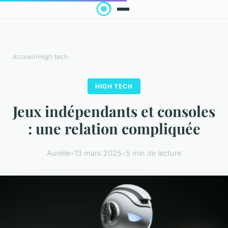
Accueil
›
High tech
HIGH TECH
Jeux indépendants et consoles
: une relation compliquée
Aurélie
•
13 mars 2025
•
5 min de lecture