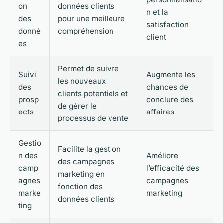
on
données clients
n et la
des
pour une meilleure
satisfaction
donné
compréhension
client
es
Permet de suivre
Suivi
Augmente les
les nouveaux
des
chances de
clients potentiels et
prosp
conclure des
de gérer le
ects
affaires
processus de vente
Gestio
Facilite la gestion
n des
Améliore
des campagnes
camp
l’efficacité des
marketing en
agnes
campagnes
fonction des
marke
marketing
données clients
ting