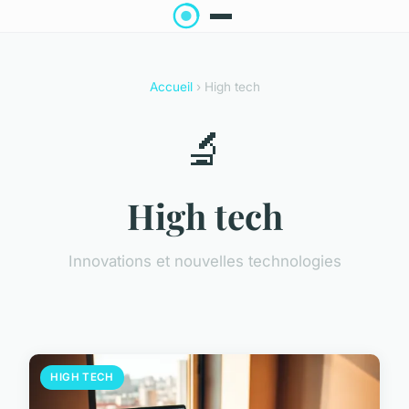
Accueil
› High tech
🔬
High tech
Innovations et nouvelles technologies
HIGH TECH